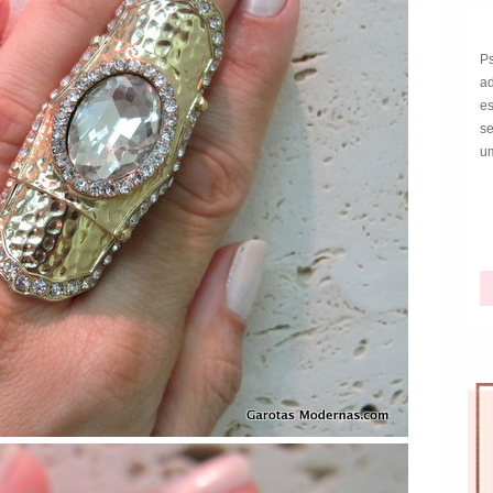
P
a
e
s
um