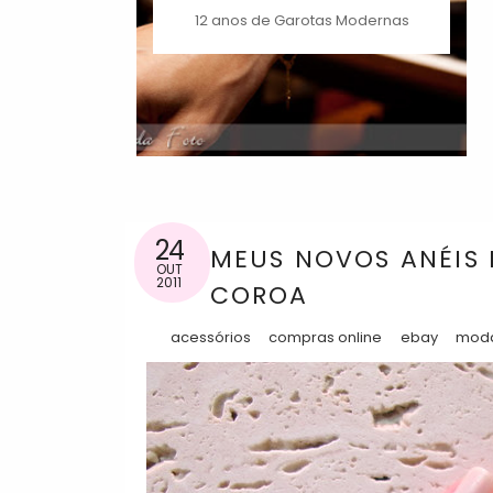
12 anos de Garotas Modernas
24
MEUS NOVOS ANÉIS 
OUT
2011
COROA
acessórios
compras online
ebay
mod