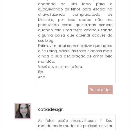
andando de um lado para o
outro,levando os filhos para escola na
chuva,fazendo compras...tudo de
bicicleta, por isso acabo não me
produzindo como queria,mas sempre
quando rola uma festa acabo usando
alguma coisa que aprendi atravéz do
seu blog.
Enfim, vim aqui somente dizer que adoro
o seu blog, adorei as fotos e adorei mais
ainda a sua declaração de amor pelo
maridão.
Você deve ser muito fofa.
Bjs
Ana
Responder
Katiadesign
As fotos estão maravilhosas !!! Seu
marido pode mudar de profissão e virar