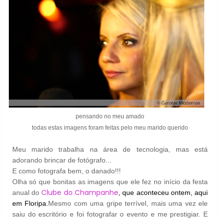
pensando no meu amado
todas estas imagens foram feitas pelo meu marido querido
Meu marido trabalha na área de tecnologia, mas está
adorando brincar de fotógrafo...
E como fotografa bem, o danado!!!
Olha só que bonitas as imagens que ele fez no início da festa
Clube do Champanhe
anual do
, que aconteceu ontem, aqui
em Floripa
.
Mesmo com uma gripe terrível, mais uma vez ele
saiu do escritório e foi fotografar o evento e me prestigiar. E