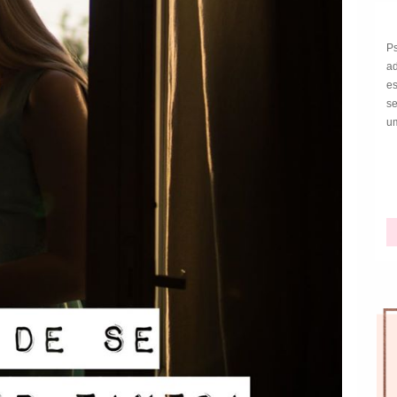
P
a
e
s
um