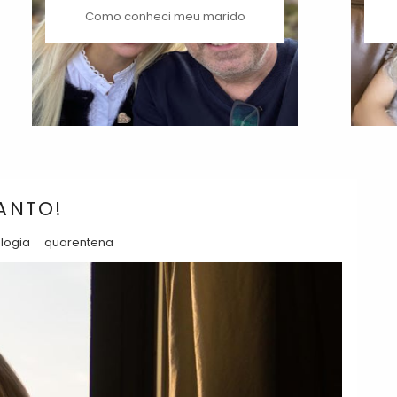
Como conheci meu marido
TANTO!
logia
quarentena