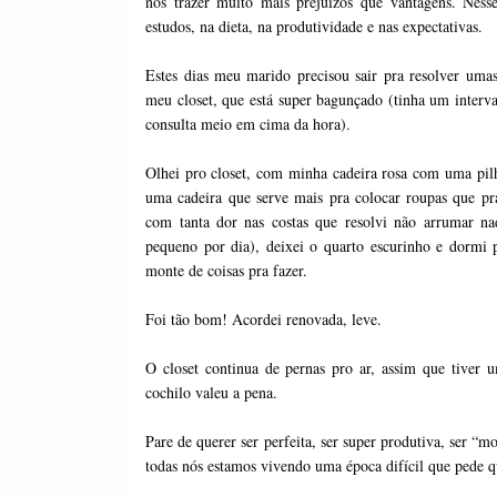
nos trazer muito mais prejuízos que vantagens. Nes
estudos, na dieta, na produtividade e nas expectativas. 
Estes dias meu marido precisou sair pra resolver uma
meu closet, que está super bagunçado (tinha um inter
consulta meio em cima da hora). 
Olhei pro closet, com minha cadeira rosa com uma pilh
uma cadeira que serve mais pra colocar roupas que pra 
com tanta dor nas costas que resolvi não arrumar n
pequeno por dia), deixei o quarto escurinho e dormi
monte de coisas pra fazer.
Foi tão bom! Acordei renovada, leve. 
O closet continua de pernas pro ar, assim que tiver u
cochilo valeu a pena.
Pare de querer ser perfeita, ser super produtiva, ser “mo
todas nós estamos vivendo uma época difícil que pede