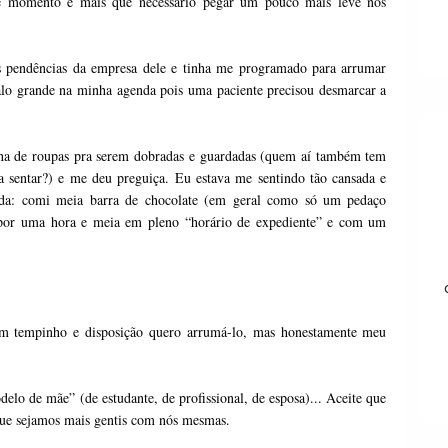
se momento é mais que necessário pegar um pouco mais leve nos 
s pendências da empresa dele e tinha me programado para arrumar 
valo grande na minha agenda pois uma paciente precisou desmarcar a 
a de roupas pra serem dobradas e guardadas (quem aí também tem 
sentar?) e me deu preguiça. Eu estava me sentindo tão cansada e 
ada: comi meia barra de chocolate (em geral como só um pedaço 
 por uma hora e meia em pleno “horário de expediente” e com um 
m tempinho e disposição quero arrumá-lo, mas honestamente meu 
delo de mãe” (de estudante, de profissional, de esposa)... Aceite que 
 que sejamos mais gentis com nós mesmas. 