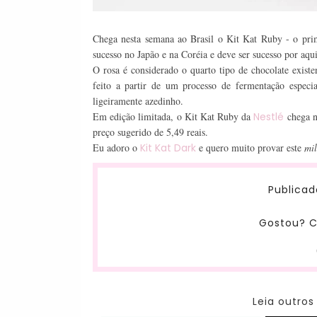
Chega nesta semana ao Brasil o Kit Kat Ruby - o prime
sucesso no Japão e na Coréia e deve ser sucesso por aq
O rosa é considerado o quarto tipo de chocolate exist
feito a partir de um processo de fermentação espec
ligeiramente azedinho.
Em edição limitada, o Kit Kat Ruby da
Nestlé
chega na
preço sugerido de 5,49 reais.
Eu adoro o
Kit Kat Dark
e quero muito provar este
mil
Publicad
Gostou? C
Leia outros