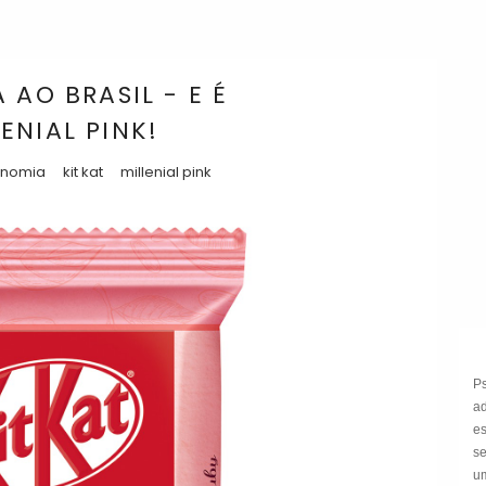
 AO BRASIL - E É
ENIAL PINK!
onomia
kit kat
millenial pink
P
a
e
s
um