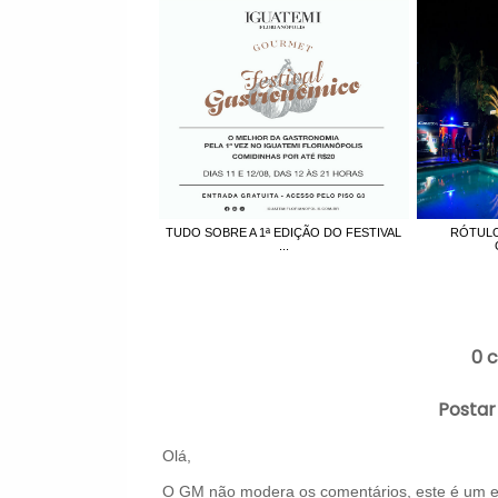
TUDO SOBRE A 1ª EDIÇÃO DO FESTIVAL
RÓTULO
...
0 
Postar
Olá,
O GM não modera os comentários, este é um es