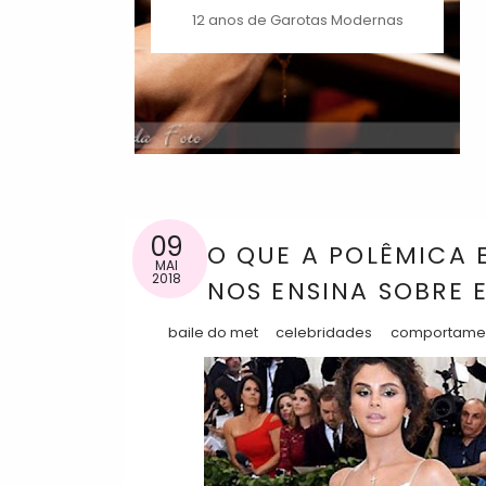
12 anos de Garotas Modernas
09
O QUE A POLÊMICA 
MAI
2018
NOS ENSINA SOBRE 
baile do met
celebridades
comportame