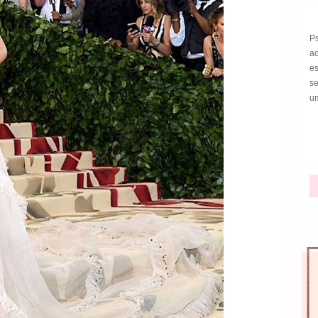
P
a
e
s
um