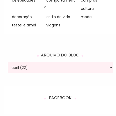
celebridades
comportament
compras
o
cultura
decoração
estilo de vida
moda
testei e amei
viagens
ARQUIVO DO BLOG
FACEBOOK