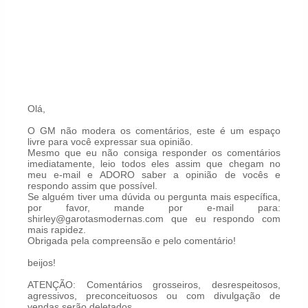
Olá,
O GM não modera os comentários, este é um espaço
livre para você expressar sua opinião.
Mesmo que eu não consiga responder os comentários
imediatamente, leio todos eles assim que chegam no
meu e-mail e ADORO saber a opinião de vocês e
respondo assim que possível.
Se alguém tiver uma dúvida ou pergunta mais específica,
por favor, mande por e-mail para:
shirley@garotasmodernas.com que eu respondo com
mais rapidez.
Obrigada pela compreensão e pelo comentário!
beijos!
ATENÇÃO: Comentários grosseiros, desrespeitosos,
agressivos, preconceituosos ou com divulgação de
vendas serão deletados.