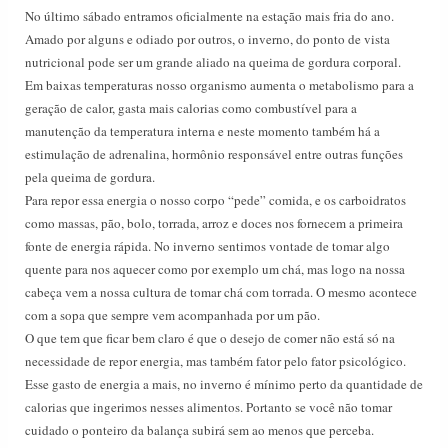
No último sábado entramos oficialmente na estação mais fria do ano.
Amado por alguns e odiado por outros, o inverno, do ponto de vista
nutricional pode ser um grande aliado na queima de gordura corporal.
Em baixas temperaturas nosso organismo aumenta o metabolismo para a
geração de calor, gasta mais calorias como combustível para a
manutenção da temperatura interna e neste momento também há a
estimulação de adrenalina, hormônio responsável entre outras funções
pela queima de gordura.
Para repor essa energia o nosso corpo “pede” comida, e os
carboidratos
como massas, pão, bolo, torrada, arroz e doces nos fornecem
a primeira
fonte de energia rápida. No inverno sentimos vontade de tomar algo
quente para nos aquecer como por exemplo um chá, mas logo na nossa
cabeça vem a nossa cultura de tomar
chá com torrada
. O mesmo acontece
com a sopa que sempre vem acompanhada por um pão.
O que tem que ficar bem claro é que o desejo de comer não está só na
necessidade de repor energia, mas também fator pelo fator psicológico.
Esse gasto de energia a mais, no inverno é mínimo perto da quantidade de
calorias que ingerimos nesses alimentos. Portanto se você não tomar
cuidado o ponteiro da balança subirá sem ao menos que perceba.