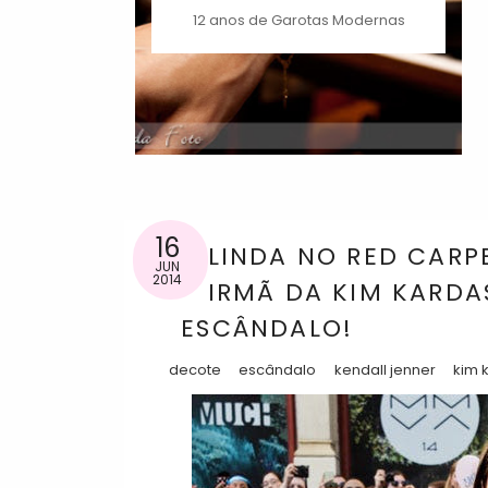
12 anos de Garotas Modernas
16
LINDA NO RED CARPE
JUN
2014
IRMÃ DA KIM KARDA
ESCÂNDALO!
decote
escândalo
kendall jenner
kim 