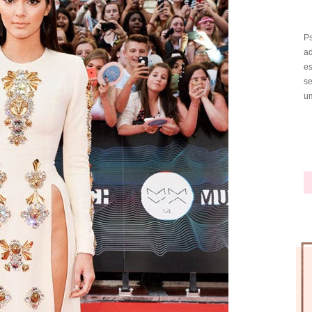
P
a
e
s
um