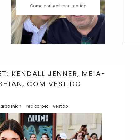
Como conheci meu marido
T: KENDALL JENNER, MEIA-
SHIAN, COM VESTIDO
kardashian
red carpet
vestido