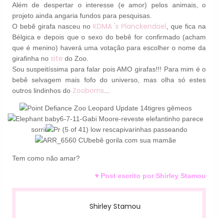
Além de despertar o interesse (e amor) pelos animais, o
projeto ainda angaria fundos para pesquisas.
KDMA 's
Planckendael
O bebê girafa nasceu no
, que fica na
Bélgica e depois que o sexo do bebê for confirmado (acham
que é menino) haverá uma votação para escolher o nome da
site
girafinha no
do Zoo.
Sou suspeitíssima para falar pois AMO girafas!!! Para mim é o
bebê selvagem mais fofo do universo, mas olha só estes
Zooborns
outros lindinhos do
...
tigres gêmeos
este elefantinho parece
sorrir...
capivarinhas passeando
bebê gorila com sua mamãe
Tem como não amar?
♥ Post escrito por Shirley Stamou
Shirley Stamou