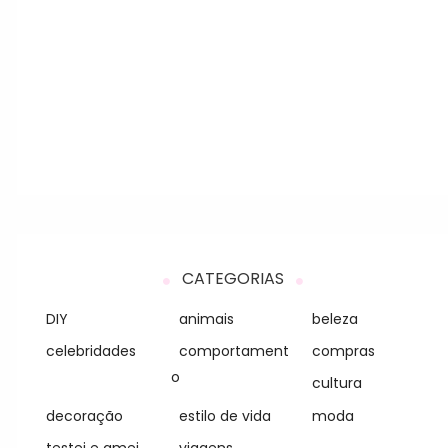
CATEGORIAS
DIY
animais
beleza
celebridades
comportament
compras
o
cultura
decoração
estilo de vida
moda
testei e amei
viagens