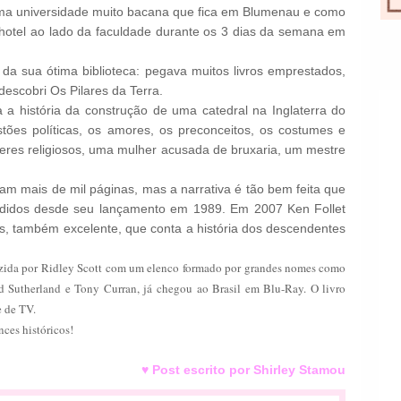
a universidade muito bacana que fica em Blumenau e como
hotel ao lado da faculdade durante os 3 dias da semana em
a sua ótima biblioteca: pegava muitos livros emprestados,
 descobri Os Pilares da Terra.
a a história da construção de uma catedral na Inglaterra do
stões políticas, os amores, os preconceitos, os costumes e
deres religiosos, uma mulher acusada de bruxaria, um mestre
zam mais de mil páginas, mas a narrativa é tão bem feita que
ndidos desde seu lançamento em 1989. Em 2007 Ken Follet
, também excelente, que conta a história dos descendentes
duzida por Ridley Scott com um elenco formado por grandes nomes como
Sutherland e Tony Curran, já chegou ao Brasil em Blu-Ray. O livro
 de TV.
nces históricos!
♥ Post escrito por Shirley Stamou