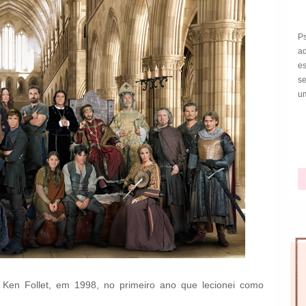
P
a
e
s
um
 Ken Follet, em 1998, no primeiro ano que lecionei como