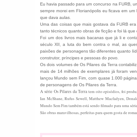
Eu havia passado para um concurso na FURB, um
sempre morei em Florianópolis eu ficava em um 
que dava aulas.
Uma das coisas que mais gostava da FURB era d
tanto técnicos quanto obras de ficção e foi lá que
Foi um dos livros mais bacanas que já li e cont
século XII, a luta do bem contra o mal, as que
paixões de personagens tão diferentes quanto lí
construtor, príncipes e pessoas do povo.
Os dois volumes de Os Pilares da Terra contabili
mais de 14 milhões de exemplares já foram ve
lançou Mundo sem Fim, com quase 1.000 páginas
de personagens de Os Pilares da Terra.
A série Os Pilares da Terra
t
em oito episódios, foi pro
Ian McShane, Rufus Sewell, Matthew Macfadyen, Donald 
Mundo Sem Fim também está sendo filmado para uma série
São obras maravilhosas, perfeitas para quem gosta de roma