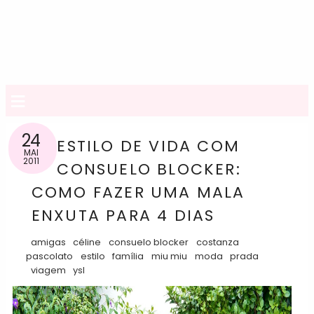
≡
24
ESTILO DE VIDA COM
MAI
2011
CONSUELO BLOCKER:
COMO FAZER UMA MALA
ENXUTA PARA 4 DIAS
amigas
céline
consuelo blocker
costanza
pascolato
estilo
família
miu miu
moda
prada
viagem
ysl