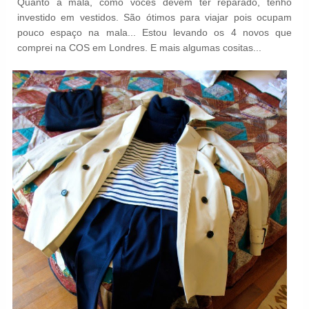
Quanto à mala, como vocês devem ter reparado, tenho
investido em vestidos. São ótimos para viajar pois ocupam
pouco espaço na mala... Estou levando os 4 novos que
comprei na COS em Londres. E mais algumas cositas...