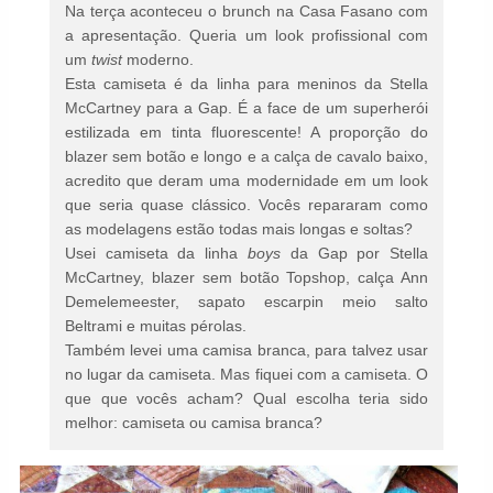
Na terça aconteceu o brunch na Casa Fasano com
a apresentação. Queria um look profissional com
um
twist
moderno.
Esta camiseta é da linha para meninos da Stella
McCartney para a Gap. É a face de um superherói
estilizada em tinta fluorescente! A proporção do
blazer sem botão e longo e a calça de cavalo baixo,
acredito que deram uma modernidade em um look
que seria quase clássico. Vocês repararam como
as modelagens estão todas mais longas e soltas?
Usei camiseta da linha
boys
da Gap por Stella
McCartney, blazer sem botão Topshop, calça Ann
Demelemeester, sapato escarpin meio salto
Beltrami e muitas pérolas.
Também levei uma camisa branca, para talvez usar
no lugar da camiseta. Mas fiquei com a camiseta. O
que que vocês acham? Qual escolha teria sido
melhor: camiseta ou camisa branca?