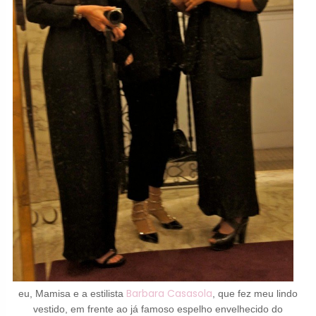
Barbara Casasola
eu, Mamisa e a estilista
, que fez meu lindo
vestido, em frente ao já famoso espelho envelhecido do