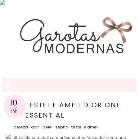
≡
10
TESTEI E AMEI: DIOR ONE
FEV
2011
ESSENTIAL
beleza
dior
pele
sepha
testei e amei