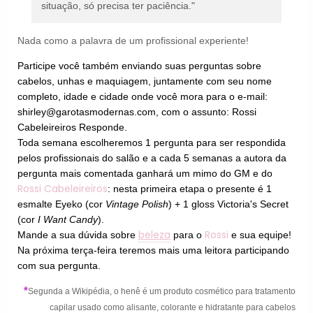
situação, só precisa ter paciência."
Nada como a palavra de um profissional experiente!
Participe você também enviando suas perguntas sobre
cabelos, unhas e maquiagem, juntamente com seu nome
completo, idade e cidade onde você mora para o e-mail:
shirley@garotasmodernas.com, com o assunto: Rossi
Cabeleireiros Responde.
Toda semana escolheremos 1 pergunta para ser respondida
pelos profissionais do salão e a cada 5 semanas a autora da
pergunta mais comentada ganhará um mimo do GM e do
Rossi Cabeleireiros
: nesta primeira etapa o presente é 1
esmalte Eyeko (cor
Vintage Polish
) + 1 gloss Victoria's Secret
(cor
I Want Candy
).
beleza
Rossi
Mande a sua dúvida sobre
para o
e sua equipe!
Na próxima terça-feira teremos mais uma leitora participando
com sua pergunta.
*
Segunda a Wikipédia, o henê é um produto cosmético para tratamento
capilar usado como alisante, colorante e hidratante para cabelos