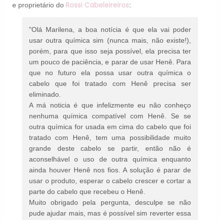
Rossi Cabeleireiros
e proprietário do
:
"Olá Marilena, a boa notícia é que ela vai poder
usar outra química sim (nunca mais, não existe!),
porém, para que isso seja possível, ela precisa ter
um pouco de paciência, e parar de usar Henê. Para
que no futuro ela possa usar outra química o
cabelo que foi tratado com Henê precisa ser
eliminado.
A má noticia é que infelizmente eu não conheço
nenhuma química compatível com Henê. Se se
outra química for usada em cima do cabelo que foi
tratado com Henê, tem uma possibilidade muito
grande deste cabelo se partir, então não é
aconselhável o uso de outra química enquanto
ainda houver Henê nos fios. A solução é parar de
usar o produto, esperar o cabelo crescer e cortar a
parte do cabelo que recebeu o Henê.
Muito obrigado pela pergunta, desculpe se não
pude ajudar mais, mas é possível sim reverter essa