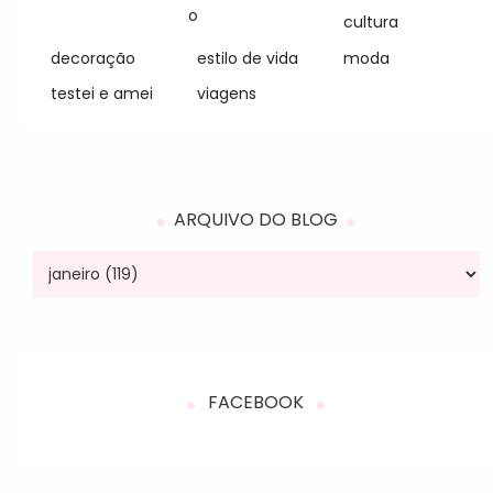
o
cultura
decoração
estilo de vida
moda
testei e amei
viagens
ARQUIVO DO BLOG
FACEBOOK