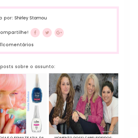
Shirley Stamou
o por:
ompartilhe!
11comentários
 posts sobre o assunto:
OSA E O ESMALTE AZUL DA
MOMENTO ROSSI CABELEIREIROS: