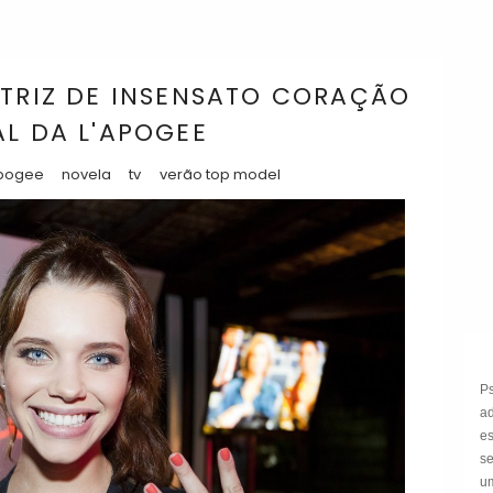
ATRIZ DE INSENSATO CORAÇÃO
AL DA L'APOGEE
apogee
novela
tv
verão top model
P
a
e
s
um