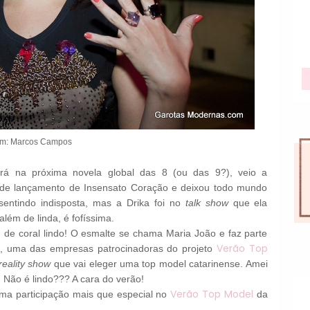
m: Marcos Campos
ará na próxima novela global das 8 (ou das 9?), veio a
sta de lançamento de Insensato Coração e deixou todo mundo
entindo indisposta, mas a Drika foi no
talk show
que ela
além de linda, é fofíssima.
de coral lindo! O esmalte se chama Maria João e faz parte
s
Verão Top
, uma das empresas patrocinadoras do projeto
reality show
que vai eleger uma top model catarinense. Amei
 Não é lindo??? A cara do verão!
Verão Top Model
ma participação mais que especial no
da