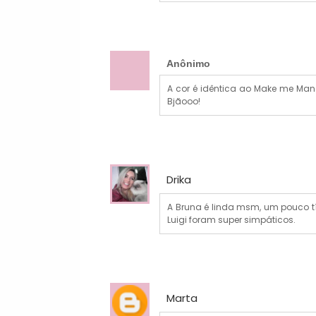
Anônimo
A cor é idêntica ao Make me Mango
Bjãooo!
Drika
A Bruna é linda msm, um pouco tím
Luigi foram super simpáticos.
Marta