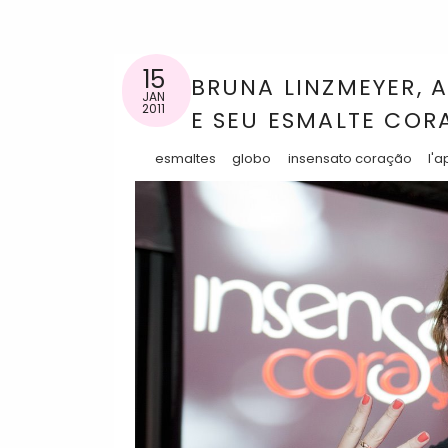
15
BRUNA LINZMEYER, 
JAN
2011
E SEU ESMALTE COR
esmaltes
globo
insensato coração
l'