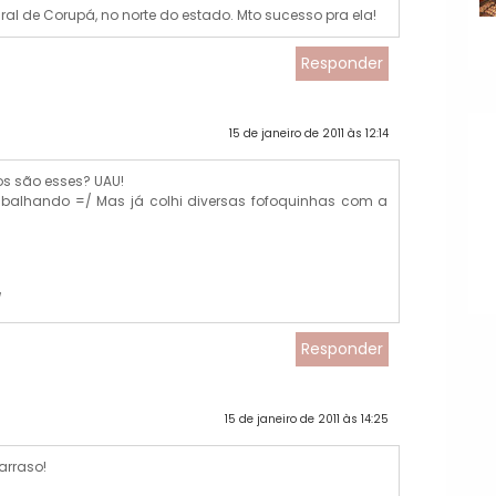
ral de Corupá, no norte do estado. Mto sucesso pra ela!
Responder
15 de janeiro de 2011 às 12:14
os são esses? UAU!
rabalhando =/ Mas já colhi diversas fofoquinhas com a
/
Responder
15 de janeiro de 2011 às 14:25
arraso!