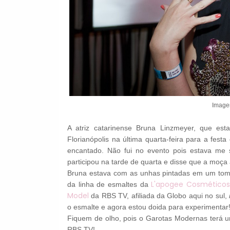
Image
A atriz catarinense Bruna Linzmeyer, que est
Florianópolis na última quarta-feira para a fe
encantado. Não fui no evento pois estava me s
participou na tarde de quarta e disse que a moça 
Bruna estava com as unhas pintadas em um tom 
L'apogee Cosmético
da linha de esmaltes da
Model
da RBS TV, afiliada da Globo aqui no sul,
o esmalte e agora estou doida para experimentar!
Fiquem de olho, pois o Garotas Modernas terá u
RBS TV!