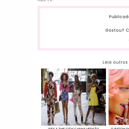
Publicad
Gostou? C
Leia outros
'SEX & THE CITY' GANHA VERSÃO
O BATOM R