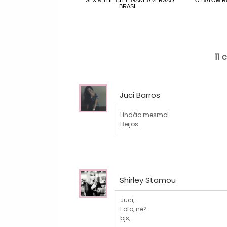
BRASI...
11 
Juci Barros
Lindão mesmo!
Beijos.
Shirley Stamou
Juci,
Fofo, né?
bjs,