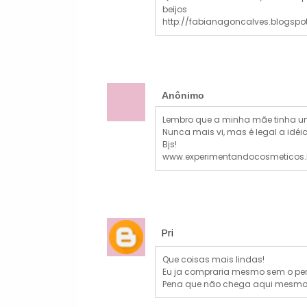
beijos
http://fabianagoncalves.blogspo
Anônimo
Lembro que a minha mãe tinha um
Nunca mais vi, mas é legal a idéi
Bjs!
www.experimentandocosmeticos.
Pri
Que coisas mais lindas!
Eu ja compraria mesmo sem o perf
Pena que não chega aqui mesmo 