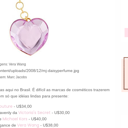
gens: Vera Wang
gem: Marc Jacobs
s aqui no Brasil. É difícil as marcas de cosméticos trazerem
em só que idéias lindas para presente:
outure
- U$34,00
Victoria's Secret
eavenly da
- U$30,00
Michael Kors
de
- U$40,00
Vera Wang
agance de
- U$38,00