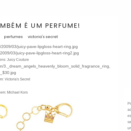
AMBÉM É UM PERFUME!
perfumes
victoria's secret
ns: Juicy Couture
: Victoria's Secret
em: Michael Kors
P
a
e
s
um