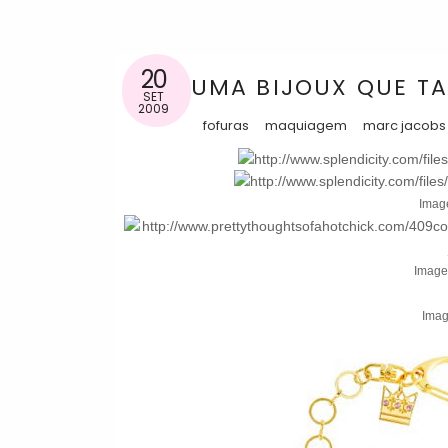
20
UMA BIJOUX QUE T
SET
2009
fofuras
maquiagem
marc jacobs
Image
Imagem
Imag