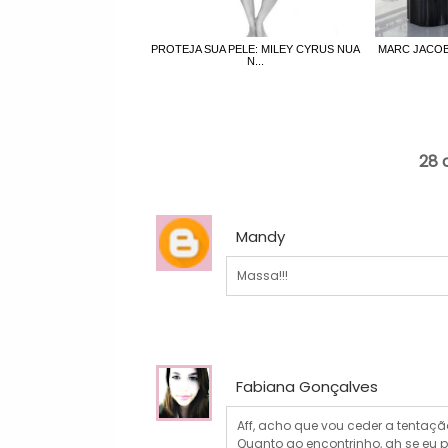
PROTEJA SUA PELE: MILEY CYRUS NUA
MARC JACOB
N...
28 
Mandy
Massa!!!
Fabiana Gonçalves
Aff, acho que vou ceder a tentação
Quanto ao encontrinho, ah se eu 