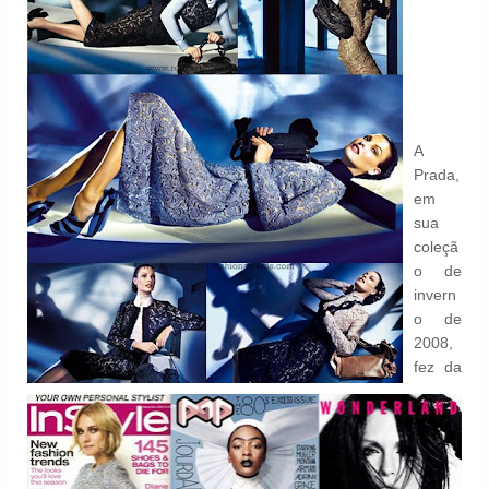
A
Prada,
em
sua
coleçã
o de
invern
o de
2008,
fez da