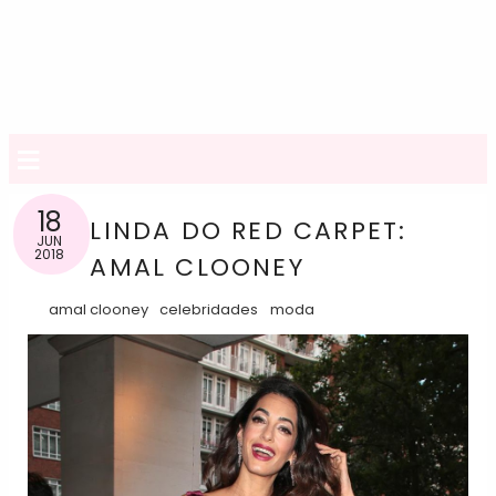
≡
18
LINDA DO RED CARPET:
JUN
2018
AMAL CLOONEY
amal clooney
celebridades
moda