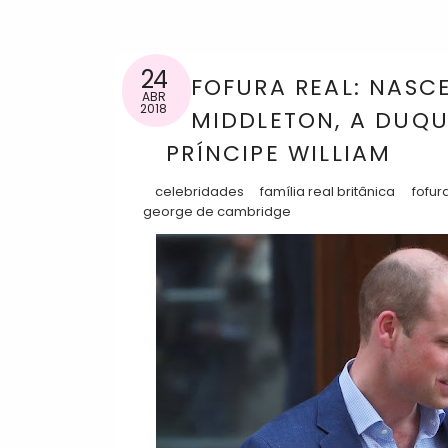
24
FOFURA REAL: NASCE
ABR
2018
MIDDLETON, A DUQU
PRÍNCIPE WILLIAM
celebridades
família real britânica
fofur
george de cambridge