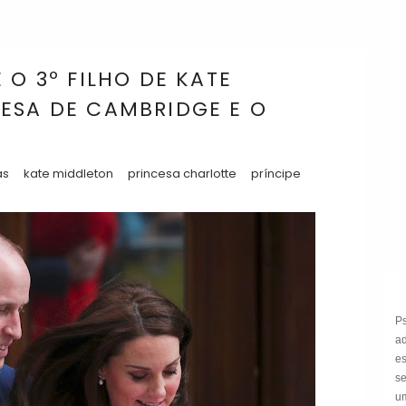
 O 3º FILHO DE KATE
ESA DE CAMBRIDGE E O
as
kate middleton
princesa charlotte
príncipe
P
a
e
s
um