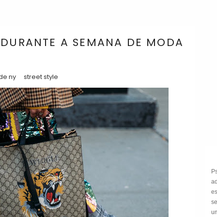
S DURANTE A SEMANA DE MODA
de ny
street style
P
a
e
s
um