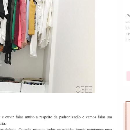
P
a
e
s
um
e ouvir falar muito a respeito da padronização e vamos falar um
ria.
e as dobras. Quando usamos todos os cabides iguais mantemos uma