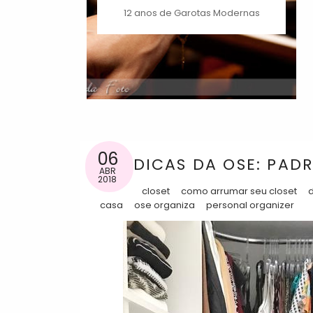
12 anos de Garotas Modernas
06
DICAS DA OSE: PA
ABR
2018
closet
como arrumar seu closet
casa
ose organiza
personal organizer