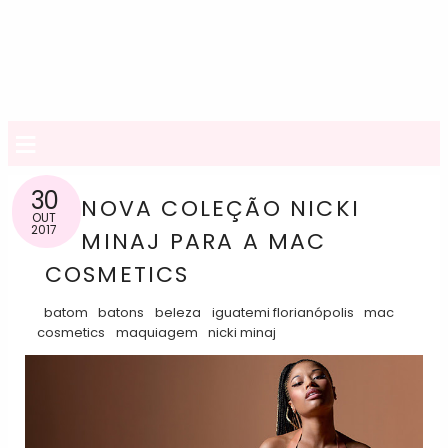
≡
30
NOVA COLEÇÃO NICKI
OUT
2017
MINAJ PARA A MAC
COSMETICS
batom
batons
beleza
iguatemi florianópolis
mac
cosmetics
maquiagem
nicki minaj