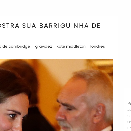
STRA SUA BARRIGUINHA DE
a de cambridge
gravidez
kate middleton
londres
P
a
e
s
um