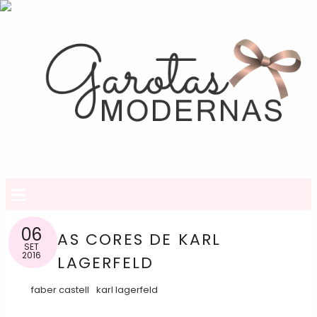
≡
06
AS CORES DE KARL
SET
2016
LAGERFELD
faber castell
karl lagerfeld