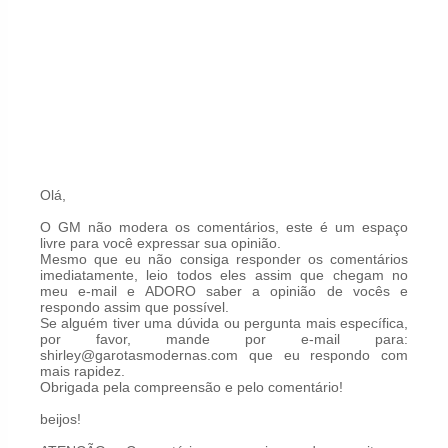
Olá,
O GM não modera os comentários, este é um espaço
livre para você expressar sua opinião.
Mesmo que eu não consiga responder os comentários
imediatamente, leio todos eles assim que chegam no
meu e-mail e ADORO saber a opinião de vocês e
respondo assim que possível.
Se alguém tiver uma dúvida ou pergunta mais específica,
por favor, mande por e-mail para:
shirley@garotasmodernas.com que eu respondo com
mais rapidez.
Obrigada pela compreensão e pelo comentário!
beijos!