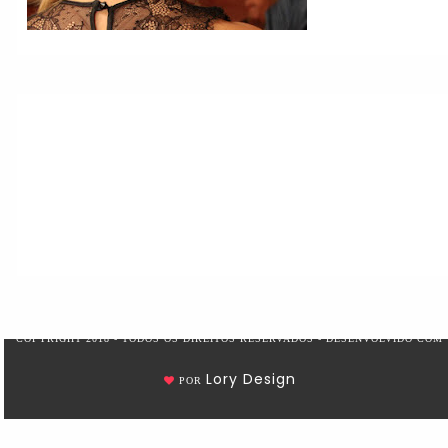
COPYRIGHT 2018 - TODOS OS DIREITOS RESERVADOS - DESENVOLVIDO COM
Lory Design
POR