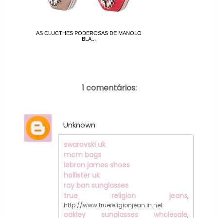
AS CLUCTHES PODEROSAS DE MANOLO
BLA...
1 comentários:
Unknown
swarovski uk
mcm bags
lebron james shoes
hollister uk
ray ban sunglasses
true religion jeans
,
http://www.truereligionjean.in.net
oakley sunglasses wholesale
,