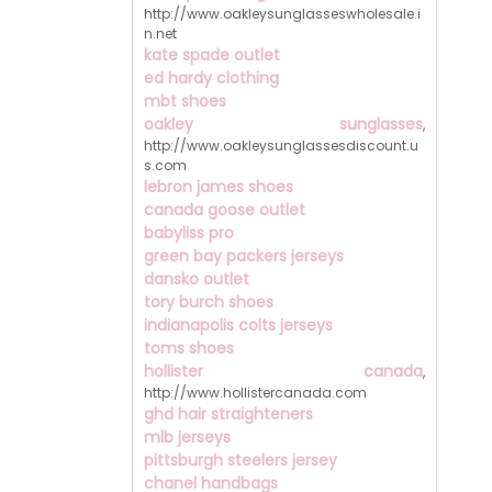
http://www.oakleysunglasseswholesale.i
n.net
kate spade outlet
ed hardy clothing
mbt shoes
oakley sunglasses
,
http://www.oakleysunglassesdiscount.u
s.com
lebron james shoes
canada goose outlet
babyliss pro
green bay packers jerseys
dansko outlet
tory burch shoes
indianapolis colts jerseys
toms shoes
hollister canada
,
http://www.hollistercanada.com
ghd hair straighteners
mlb jerseys
pittsburgh steelers jersey
chanel handbags