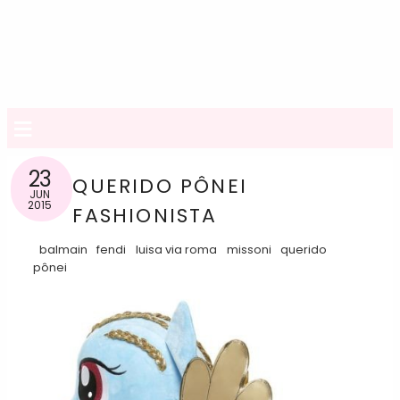
≡
23
QUERIDO PÔNEI
JUN
2015
FASHIONISTA
balmain
fendi
luisa via roma
missoni
querido
pônei