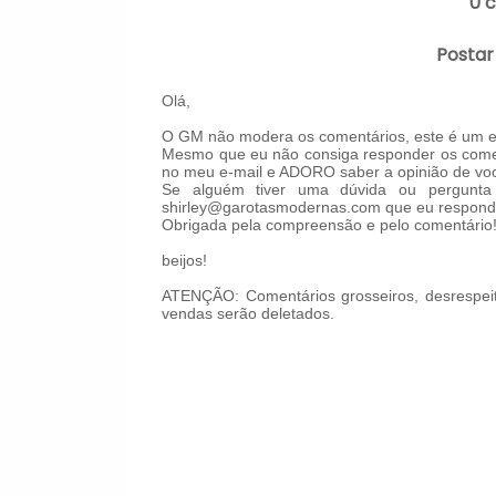
0 
Postar
Olá,
O GM não modera os comentários, este é um es
Mesmo que eu não consiga responder os comen
no meu e-mail e ADORO saber a opinião de voc
Se alguém tiver uma dúvida ou pergunta 
shirley@garotasmodernas.com que eu respond
Obrigada pela compreensão e pelo comentário
beijos!
ATENÇÃO: Comentários grosseiros, desrespeit
vendas serão deletados.