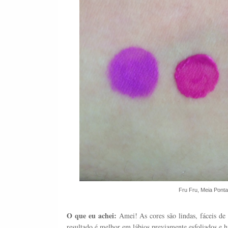
Fru Fru, Meia Ponta,
O que eu achei:
Amei! As cores são lindas, fáceis de 
resultado é melhor em lábios previamente esfoliados e h