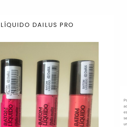
 LÍQUIDO DAILUS PRO
P
a
e
s
um