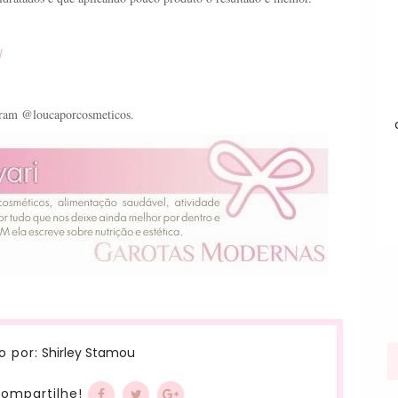
/
agram @loucaporcosmeticos.
Shirley Stamou
o por:
ompartilhe!