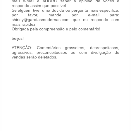
meu e-mail e ADORO saber a opinião de vocês e
respondo assim que possível.
Se alguém tiver uma dúvida ou pergunta mais específica,
por favor, mande por e-mail para:
shirley@garotasmodernas.com que eu respondo com
mais rapidez.
Obrigada pela compreensão e pelo comentário!
beijos!
ATENÇÃO: Comentários grosseiros, desrespeitosos,
agressivos, preconceituosos ou com divulgação de
vendas serão deletados.