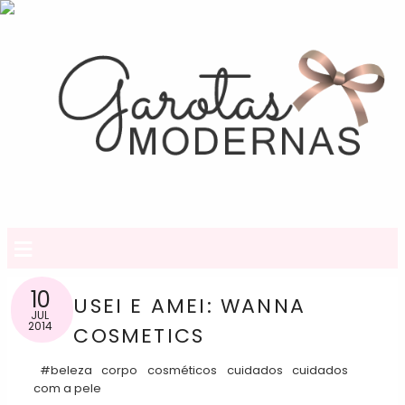
≡
10
USEI E AMEI: WANNA
JUL
2014
COSMETICS
#beleza
corpo
cosméticos
cuidados
cuidados
com a pele