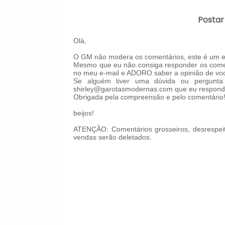
Postar
Olá,
O GM não modera os comentários, este é um es
Mesmo que eu não consiga responder os comen
no meu e-mail e ADORO saber a opinião de voc
Se alguém tiver uma dúvida ou pergunta 
shirley@garotasmodernas.com que eu respond
Obrigada pela compreensão e pelo comentário
beijos!
ATENÇÃO: Comentários grosseiros, desrespeit
vendas serão deletados.