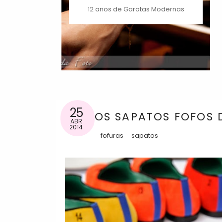
12 anos de Garotas Modernas
25
OS SAPATOS FOFOS 
ABR
2014
fofuras
sapatos