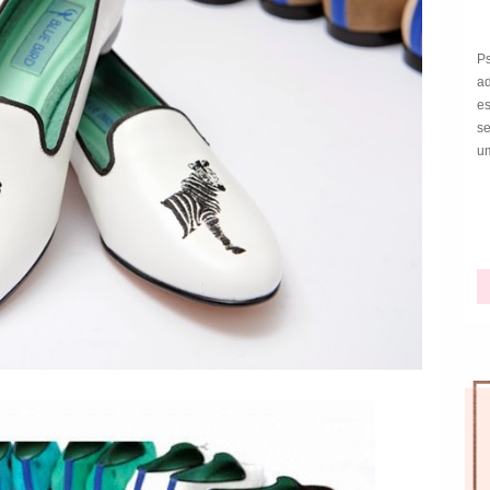
P
a
e
s
um