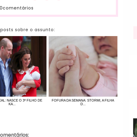
0comentários
 posts sobre o assunto:
AL: NASCE O 3º FILHO DE
FOFURA DA SEMANA: STORMI, A FILHA
KA...
D...
comentários: