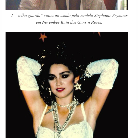
A “velha guarda” votou no usado pela modelo Stephanie Seymour
em November Rain dos Guns’n Roses.