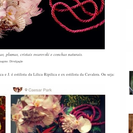
s, plumas, cristais swarovski e conchas naturais.
magens: Divulgação
 e J. é estilista da Lilica Ripilica e ex estilista da Cavalera. Ou seja: