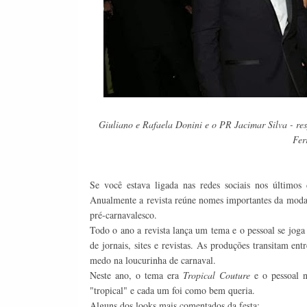
Giuliano e Rafaela Donini e o PR Jacimar Silva - res
Fer
Se você estava ligada nas redes sociais nos últimos d
Anualmente a revista reúne nomes importantes da moda,
pré-carnavalesco.
Todo o ano a revista lança um tema e o pessoal se joga 
de jornais, sites e revistas. As produções transitam e
medo na loucurinha de carnaval.
Neste ano, o tema era
Tropical Couture
e o pessoal 
"tropical" e cada um foi como bem queria.
Alguns dos looks mais comentados da festa: