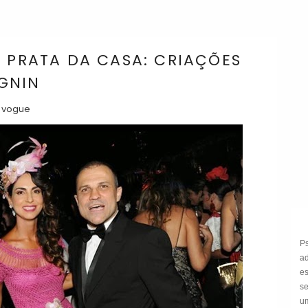
, PRATA DA CASA: CRIAÇÕES
GNIN
vogue
P
a
e
s
um