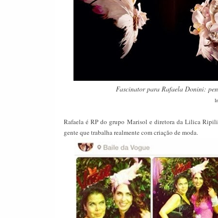
Fascinator para Rafaela Donini: pena
I
Rafaela é RP do grupo Marisol e diretora da Lilica Ripilica
gente que trabalha realmente com criação de moda.