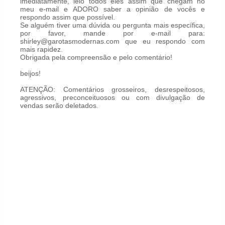
imediatamente, leio todos eles assim que chegam no
meu e-mail e ADORO saber a opinião de vocês e
respondo assim que possível.
Se alguém tiver uma dúvida ou pergunta mais específica,
por favor, mande por e-mail para:
shirley@garotasmodernas.com que eu respondo com
mais rapidez.
Obrigada pela compreensão e pelo comentário!
beijos!
ATENÇÃO: Comentários grosseiros, desrespeitosos,
agressivos, preconceituosos ou com divulgação de
vendas serão deletados.