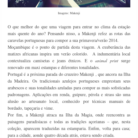
Imagens: Makenji
O que melhor do que uma viagem para entrar no clima da estação
mais quente do ano? Pensando nisso, a Makenji refez as rotas das
caravelas portuguesas para compor a sua primavera/verão 2014.
Moçambique é o ponto de partida desta viagem. A exuberância das
matizes africanas inspira um verão colorido. A indumentária local
contextualiza camisetas e jeans étnicos. E o
animal print
surge
renovado em maxi estampas e diferentes tonalidades.
Portugal é a próxima parada do cruzeiro Makenji , que ancora na Ilha
da Madeira. Os tradicionais azulejos portugueses emprestam seus
arabescos e suas tonalidades azuladas para compor as mais sofisticadas
padronagens. Aplicações em renda, guipure, pérola e strass são uma
alusão ao artesanato local, conhecido por técnicas manuais de
bordado, tapeçaria e vime.
Por fim, a Makenji atraca na Ilha da Magia, onde reencontra as
paisagens paradisíacas e todas as tradições açorianas – que, nesta
coleção, aparecem traduzidas na estamparia. Enfim, volta para casa;
para a cidade, aonde quatro década atrás, estava sendo criada.