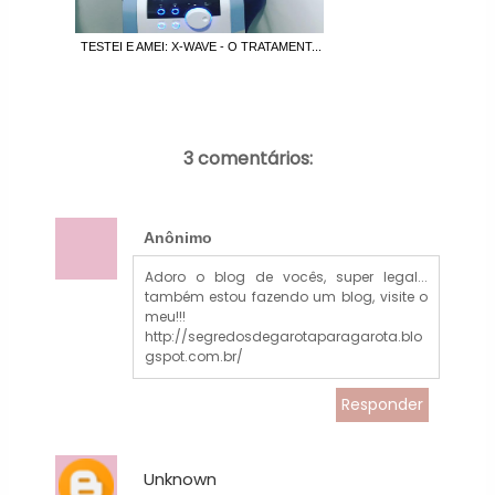
TESTEI E AMEI: X-WAVE - O TRATAMENT...
3 comentários:
Anônimo
Adoro o blog de vocês, super legal...
também estou fazendo um blog, visite o
meu!!!
http://segredosdegarotaparagarota.blo
gspot.com.br/
Responder
Unknown