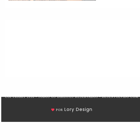
COPYRIGHT 2018 - TODOS OS DIREITOS RESERVADOS - DESENVOLVIDO COM
Lory Design
POR