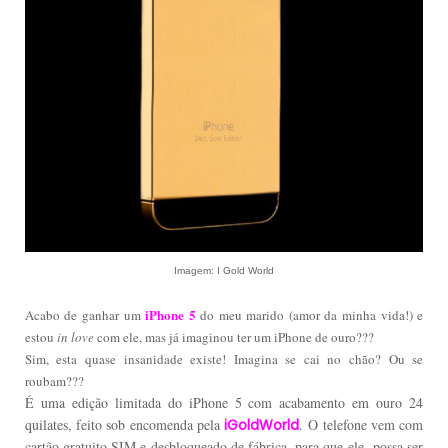
Imagem: I Gold World
iPhone 5
Acabo de ganhar um
do meu marido (amor da minha vida!) e
estou
in love
com ele, mas já imaginou
ter
um iPhone de ouro???
Sim, esta quase insanidade existe! Imagina se cai no chão? Ou se
roubam???
É
uma
edição limitada
do
iPhone
5
com acabamento em
ouro 24
quilates, feito sob encomenda pela
iGoldWorld
.
O telefone
vem com
cartão gratuito
SIM e
desbloqueado de fábrica,
para que ele
possa ser