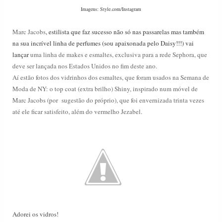
Imagens: Style.com/Instagram
Marc Jacobs
, estilista que faz sucesso não só nas passarelas mas também
na sua incrível linha de perfumes (sou apaixonada pelo Daisy!!!) vai
lançar
uma linha de makes e esmaltes, exclusiva para a rede Sephora, que
deve ser lançada nos Estados Unidos no fim deste ano.
Aí estão fotos dos vidrinhos dos esmaltes, que foram usados na Semana de
Moda de NY: o top coat (extra brilho) Shiny, inspirado num móvel de
Marc Jacobs (por sugestão do próprio), que foi envernizada trinta vezes
até ele ficar satisfeito
, alé
m
do vermelho Jezabel.
Adorei os vidros!