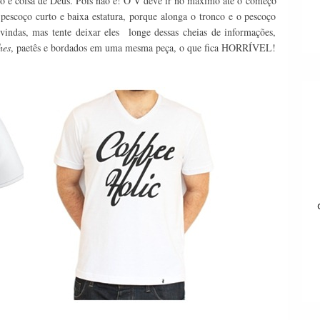
so é coisa de Deus. Pois não é! O V deve ir no máximo até o começo
pescoço curto e baixa estatura, porque alonga o tronco e o pescoço
indas, mas tente deixar eles longe dessas cheias de informações,
hes
, paetês e bordados em uma mesma peça, o que fica HORRÍVEL!