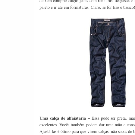
deixem comprar calças jeans com ranhuras, desgastes e 
paletó e ir até em formaturas. Claro, se for liso e básico
Uma calça de alfaiataria –
Essa pode ser preta, ma
excelentes. Vocês também podem dar uma mão e consegu
Ajustá-las é ótimo para que virem calças, não sacos de b