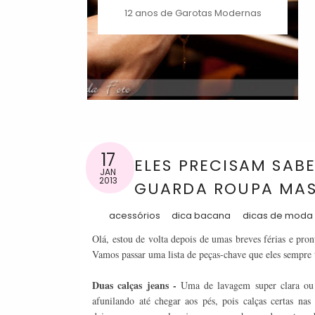
12 anos de Garotas Modernas
17
ELES PRECISAM SAB
JAN
2013
GUARDA ROUPA MAS
acessórios
dica bacana
dicas de moda
Olá, estou de volta depois de umas breves férias e pro
Vamos passar uma lista de peças-chave que eles sempre
Duas calças jeans -
Uma de lavagem super clara ou 
afunilando até chegar aos pés, pois calças certas na