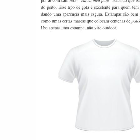
por aí com camiseta “
vem cá meu puto
” achando que is
do peito. Esse tipo de gola é excelente para quem tem 
dando uma aparência mais esguia. Estampas são bem v
como umas certas marcas que colocam centenas de
patc
Use apenas uma estampa, não vire outdoor.