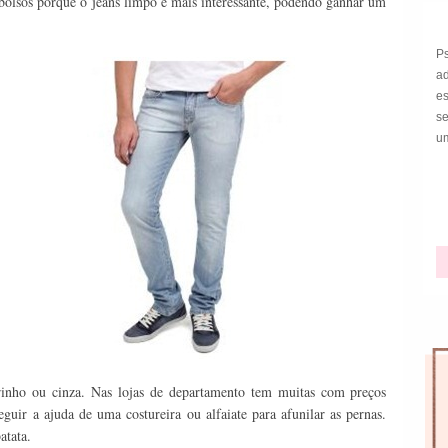
bolsos porque o jeans limpo é mais interessante, podendo ganhar um
!
P
a
e
s
um
rinho ou cinza. Nas lojas de departamento tem muitas com preços
ir a ajuda de uma costureira ou alfaiate para afunilar as pernas.
atata.