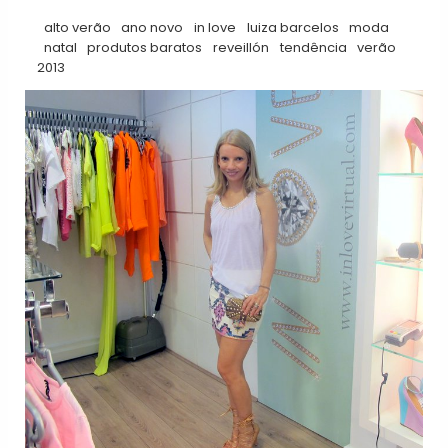
alto verão
ano novo
in love
luiza barcelos
moda
natal
produtos baratos
reveillón
tendência
verão
2013