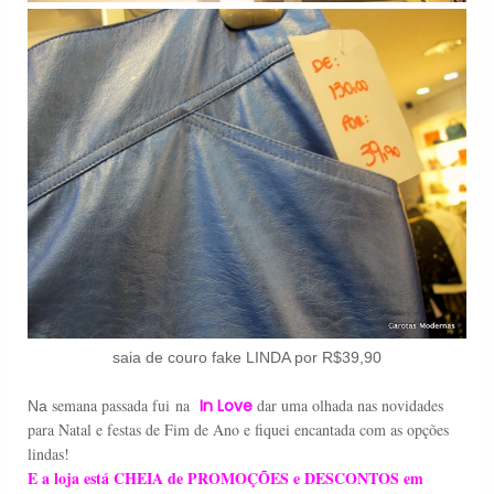
saia de couro fake LINDA por R$39,90
semana passada fui na
In Love
dar uma olhada nas novidades
Na
para Natal e festas de Fim de Ano e fiquei encantada com as opções
lindas!
E a loja está CHEIA de PROMOÇÕES e DESCONTOS em