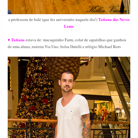
Tatiana das Neves
a professora de balé (que fez aniversário naquele dia!)
Leme
Tatiana
♥
estava de: macaquinho Farm, colar de sapatilhas que ganhou
de uma aluna, rasteira Via Uno, bolsa Datelli e relógio Michael Kors