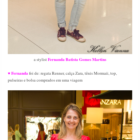
Fernanda Batista Gomes Martins
a stylist
Fernanda
♥
foi de: regata Renner, calça Zara, tênis Mormaii, top,
pulseiras e bolsa comprados em uma viagem