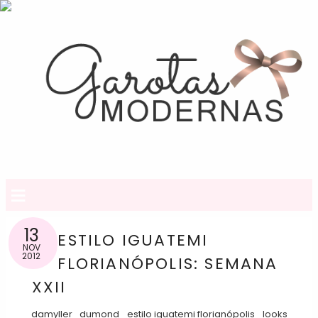
≡
13
ESTILO IGUATEMI
NOV
2012
FLORIANÓPOLIS: SEMANA
XXII
damyller
dumond
estilo iguatemi florianópolis
looks