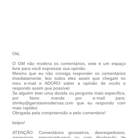
Olá,
O GM não modera os comentários, este é um espaço
livre para você expressar sua opinião.
Mesmo que eu não consiga responder os comentários
imediatamente, leio todos eles assim que chegam no
meu e-mail e ADORO saber a opinião de vocês e
respondo assim que possível.
Se alguém tiver uma dúvida ou pergunta mais específica,
por favor, mande por e-mail para:
shirley@garotasmodernas.com que eu respondo com
mais rapidez.
Obrigada pela compreensão e pelo comentário!
beijos!
ATENÇÃO: Comentários grosseiros, desrespeitosos,
agressivos, preconceituosos ou com divulgação de