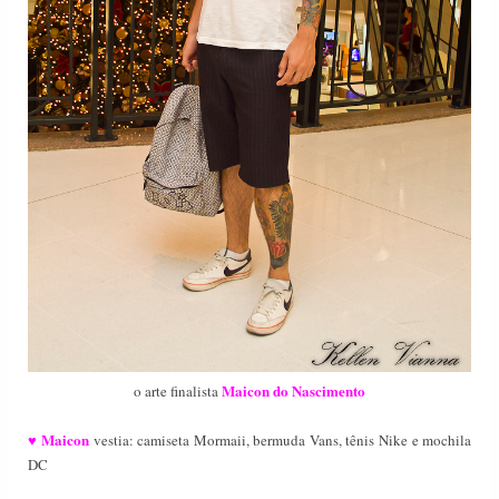
Maicon do Nascimento
o arte finalista
Maicon
♥
vestia: camiseta Mormaii, bermuda Vans, tênis Nike e mochila
DC