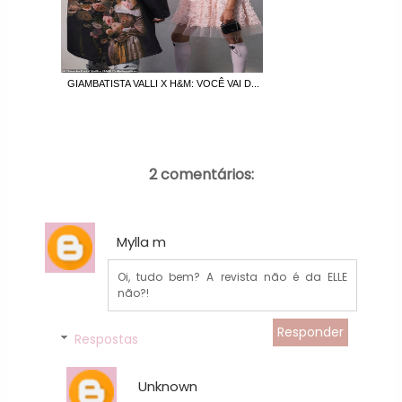
GIAMBATISTA VALLI X H&M: VOCÊ VAI D...
2 comentários:
Mylla m
Oi, tudo bem? A revista não é da ELLE
não?!
Responder
Respostas
Unknown