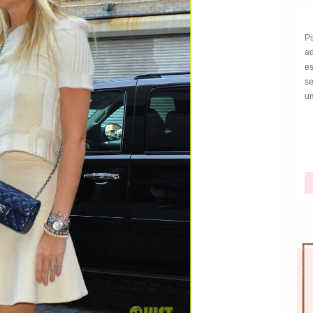
P
a
e
s
um