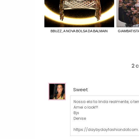
BBUZZ, A NOVA BOLSA DA BALMAIN
GIAMBATISTA 
2 
Sweet
Nossa ela ta linda realmente, o t
Amei o look!!!
Bjs
Denise
https://daybydayfashiondotcom