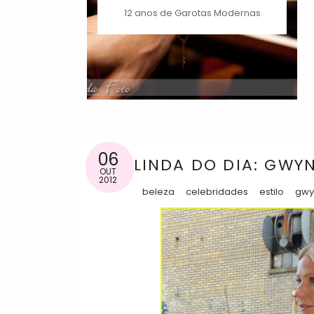
12 anos de Garotas Modernas
06
LINDA DO DIA: GWY
OUT
2012
beleza
celebridades
estilo
gwy