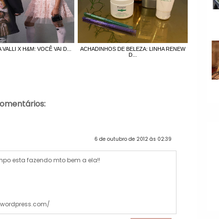
VALLI X H&M: VOCÊ VAI D...
ACHADINHOS DE BELEZA: LINHA RENEW
D...
comentários:
6 de outubro de 2012 às 02:39
empo esta fazendo mto bem a ela!!
.wordpress.com/