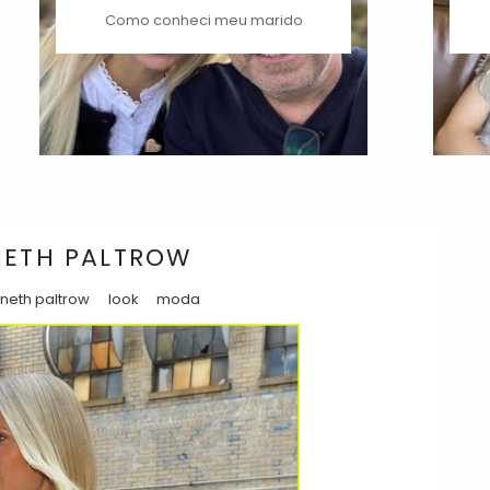
Como conheci meu marido
NETH PALTROW
neth paltrow
look
moda