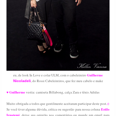
Guilherme
eu, de look In Love e colar ULM, com o cabeleireiro
, do Rossi Cabeleireiros, que fez meu cabelo e make
Nicoladeli
Guilherme
♥
vestia: camiseta Billabong, calça Zara e tênis Adidas
:)
Muito obrigada a todos que gentilmente aceitaram participar deste post.
Estilo
Se você tiver alguma dúvida, crítica ou sugestão para nossa coluna
Iguatemi
, deixe sua opinião nos comentários ou mande um email para