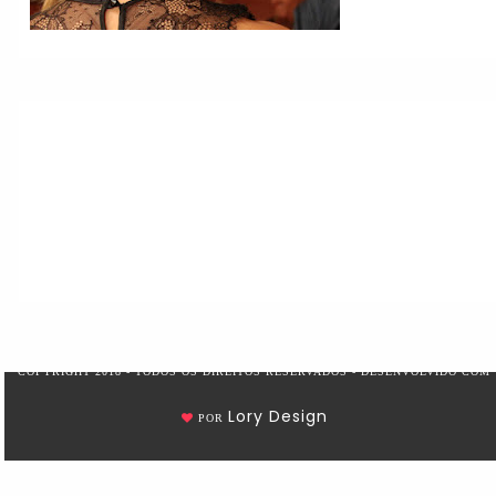
COPYRIGHT 2018 - TODOS OS DIREITOS RESERVADOS - DESENVOLVIDO COM
Lory Design
POR