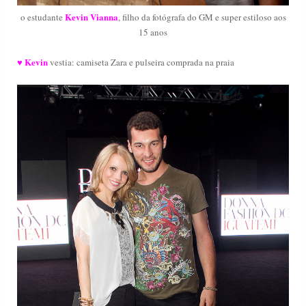
Kevin Vianna
o estudante
, filho da fotógrafa do GM e super estiloso aos
15 anos
Kevin
♥
vestia: camiseta Zara e pulseira comprada na praia