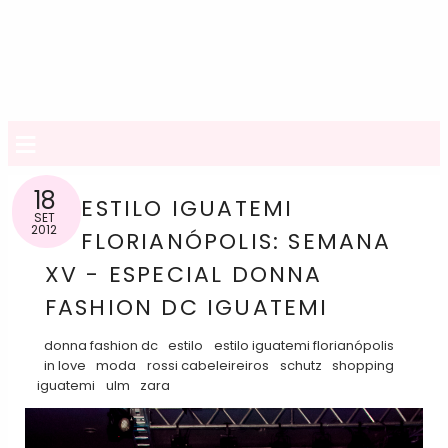
≡
18
ESTILO IGUATEMI
SET
2012
FLORIANÓPOLIS: SEMANA
XV - ESPECIAL DONNA
FASHION DC IGUATEMI
donna fashion dc
estilo
estilo iguatemi florianópolis
in love
moda
rossi cabeleireiros
schutz
shopping
iguatemi
ulm
zara