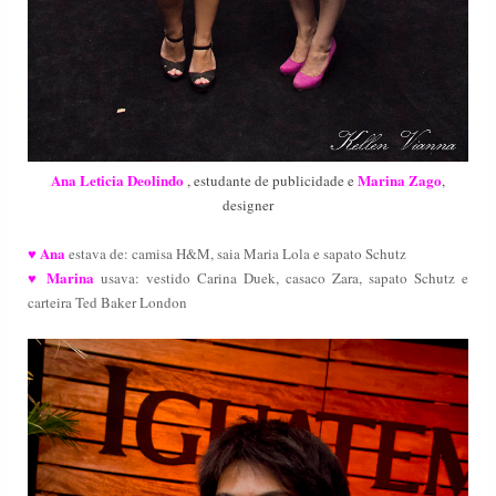
Ana Leticia Deolindo
Marina Zago
, estudante de publicidade e
,
designer
Ana
♥
estava de:
camisa H&M, saia Maria Lola e sapato Schutz
Marina
♥
usava:
vestido Carina Duek, casaco Zara, s
apato Schutz e
carteira Ted Baker London