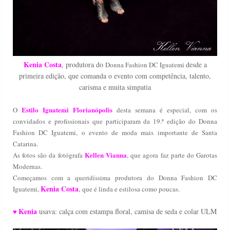
Kenia Costa
, produtora do
desde a
Donna Fashion DC Iguatemi
primeira edição, que comanda o evento com competência, talento,
carisma e muita simpatia
Estilo Iguatemi Florianópolis
O
desta semana é especial, com os
convidados e profissionais que participaram da 19
.ª edição do Donna
Fashion DC Iguatemi, o evento de moda mais importante de Santa
Catarina
.
Kellen Vianna
As fotos são da fotógrafa
, que agora faz parte do Garotas
Modernas.
Começamos com a queridíssima produtora do
Donna Fashion DC
Kenia Costa
,
Iguatemi
,
que é linda e estilosa como poucas
.
Kenia
usava: calça com estampa floral, camisa de seda e colar ULM
♥