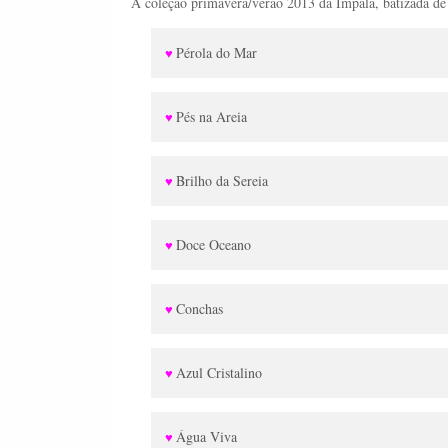
A coleção primavera/verão 2013 da Impala, batizada de
Pérola do Mar
♥
Pés na Areia
♥
Brilho da Sereia
♥
Doce Oceano
♥
Conchas
♥
Azul Cristalino
♥
Água Viva
♥