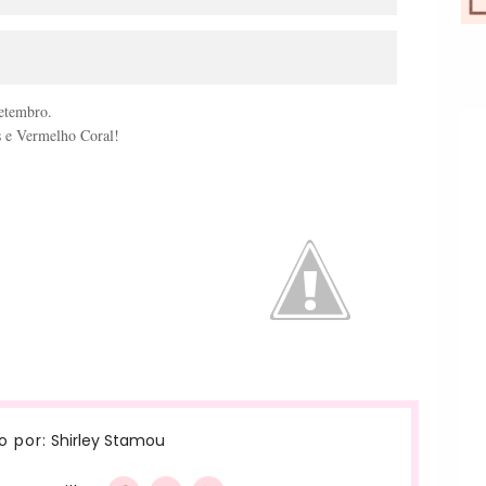
etembro.
s e Vermelho Coral!
Shirley Stamou
o por: