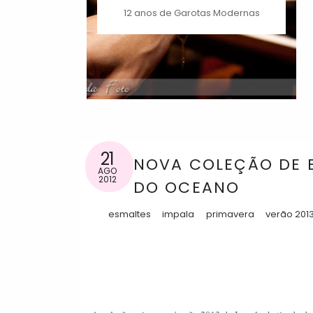
12 anos de Garotas Modernas
21
NOVA COLEÇÃO DE E
AGO
2012
DO OCEANO
esmaltes
impala
primavera
verão 201