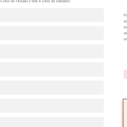
 Cores do Oceano e tem 8 cores de esmaltes:
P
a
e
s
um