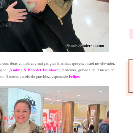
 com duas comadres e amigas gravisíssimas que encontrei no elevador,
Jemima S. Benedet Iseinhazer
tação:
, bancária, grávida de 9 meses de
Felipe
com 8 meses e meio de gravidez, esperando
.