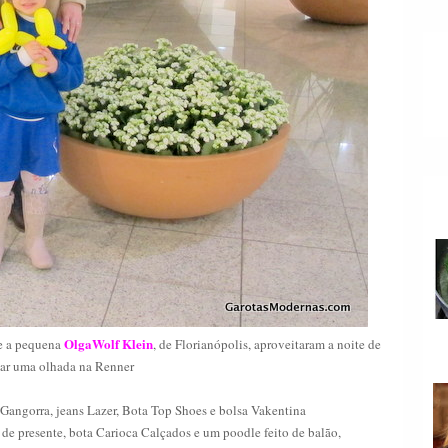
OlgaWolf Klein
 e a pequena
, de Florianópolis, aproveitaram a noite de
ar uma olhada na Renner
 Gangorra, jeans Lazer, Bota Top Shoes e bolsa Vakentina
e presente, bota Carioca Calçados e um poodle feito de balão,