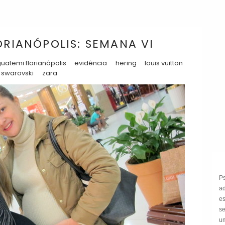
ORIANÓPOLIS: SEMANA VI
iguatemi florianópolis
evidência
hering
louis vuitton
swarovski
zara
P
a
e
s
um