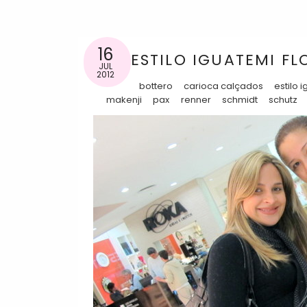
16
ESTILO IGUATEMI FL
JUL
2012
bottero
carioca calçados
estilo 
makenji
pax
renner
schmidt
schutz