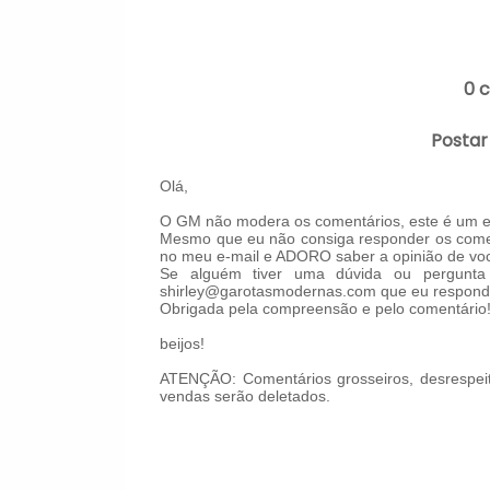
0 
Postar
Olá,
O GM não modera os comentários, este é um es
Mesmo que eu não consiga responder os comen
no meu e-mail e ADORO saber a opinião de voc
Se alguém tiver uma dúvida ou pergunta 
shirley@garotasmodernas.com que eu respond
Obrigada pela compreensão e pelo comentário
beijos!
ATENÇÃO: Comentários grosseiros, desrespeit
vendas serão deletados.