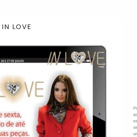
 IN LOVE
P
a
e
s
um