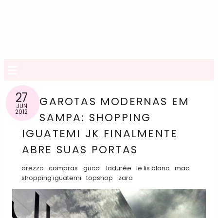
≡
27
GAROTAS MODERNAS EM
JUN
2012
SAMPA: SHOPPING
IGUATEMI JK FINALMENTE
ABRE SUAS PORTAS
arezzo
compras
gucci
ladurée
le lis blanc
mac
shopping iguatemi
topshop
zara