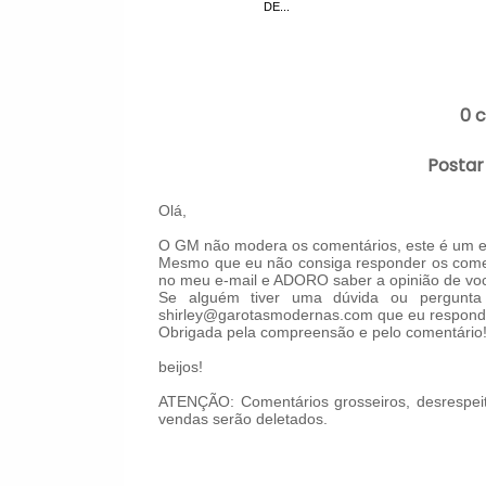
DE...
0 
Postar
Olá,
O GM não modera os comentários, este é um es
Mesmo que eu não consiga responder os comen
no meu e-mail e ADORO saber a opinião de voc
Se alguém tiver uma dúvida ou pergunta 
shirley@garotasmodernas.com que eu respond
Obrigada pela compreensão e pelo comentário
beijos!
ATENÇÃO: Comentários grosseiros, desrespeit
vendas serão deletados.