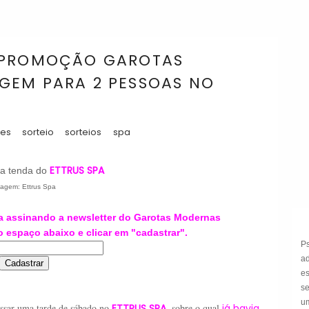
 PROMOÇÃO GAROTAS
GEM PARA 2 PESSOAS NO
es
sorteio
sorteios
spa
ETTRUS SPA
a tenda do
agem: Ettrus Spa
 assinando a newsletter do Garotas Modernas
 espaço abaixo e clicar em "cadastrar".
P
a
e
s
um
ssar uma tarde de sábado no
ETTRUS SPA
, sobre o qual
já havia