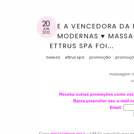
20
E A VENCEDORA DA
JUN
2012
MODERNAS ♥ MASSA
ETTRUS SPA FOI...
beleza
ettrus spa
promoção
promoçõ
massagem n
Im
Receba outras promoções como esta
Basta preencher seu e-mail no
Email:
Como
mostramos aqui
o GM foi convidado para pa