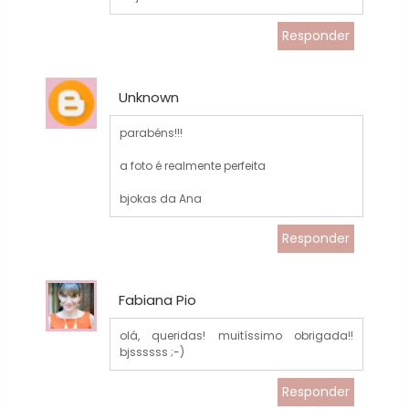
Responder
Unknown
parabéns!!!
a foto é realmente perfeita
bjokas da Ana
Responder
Fabiana Pio
olá, queridas! muitíssimo obrigada!!
bjssssss ;-)
Responder